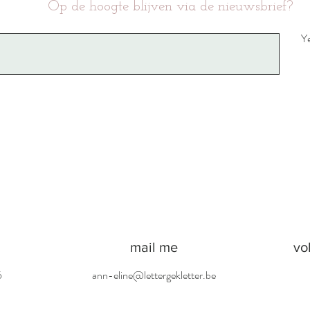
Op de hoogte blijven via de nieuwsbrief?
Ye
mail me
vo
6
ann-eline@lettergekletter.be