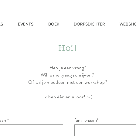
LS
EVENTS
BOEK
DORPSDICHTER
WEBSH
Hoi!
Heb je een vraag?
Wil je me graag schrijven?
Of wil je meedoen met een
workshop
?
Ik ben één en al oor! :-)
aam*
familienaam*