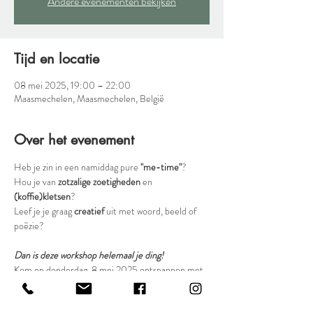
Andere evenementen bekijken
Tijd en locatie
08 mei 2025, 19:00 – 22:00
Maasmechelen, Maasmechelen, België
Over het evenement
Heb je zin in een namiddag pure 
"me-time"
?
Hou je van 
zotzalige zoetigheden
 en 
(koffie)kletsen
?
Leef je je graag 
creatief
 uit met woord, beeld of 
poëzie?
Dan is deze workshop helemaal je ding!
Kom op donderdag  8 mei 2025 ontspannen met 
gebak en geplak in het warmste huisje van Patisiris 
(Maasmechelen).