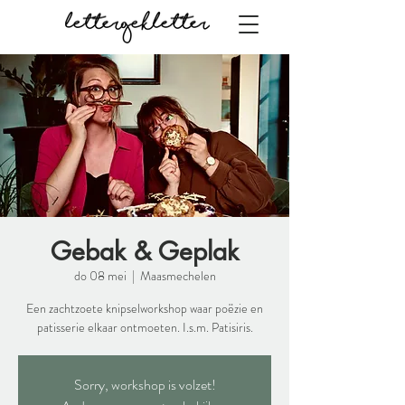
Gebak & Geplak
do 08 mei
  |  
Maasmechelen
Een zachtzoete knipselworkshop waar poëzie en
patisserie elkaar ontmoeten. I.s.m. Patisiris.
Sorry, workshop is volzet!