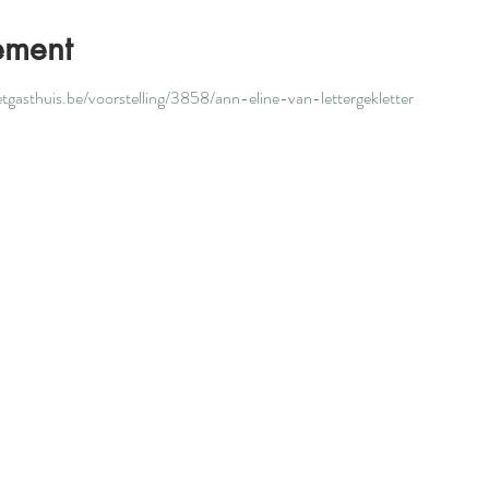
ement
etgasthuis.be/voorstelling/3858/ann-eline-van-lettergekletter