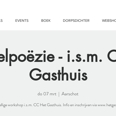
LS
EVENTS
BOEK
DORPSDICHTER
WEBSH
elpoëzie - i.s.m. 
Gasthuis
do 07 mrt
  |  
Aarschot
llige workshop i.s.m. CC Het Gasthuis. Info en inschrijven via www.hetga