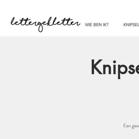
WIE BEN IK?
KNIPSE
Knips
Een geze