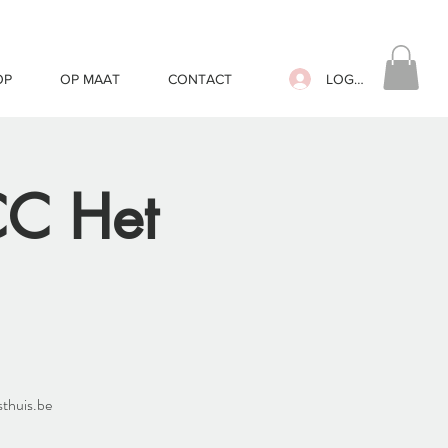
LOG IN
OP
OP MAAT
CONTACT
CC Het
sthuis.be