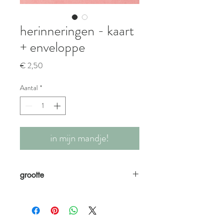
herinneringen - kaart
+ enveloppe
Prijs
€ 2,50
Aantal
*
in mijn mandje!
grootte
A6 formaat kaartje + enveloppe met als
boodschap:
"Wanneer momenten herinneringen