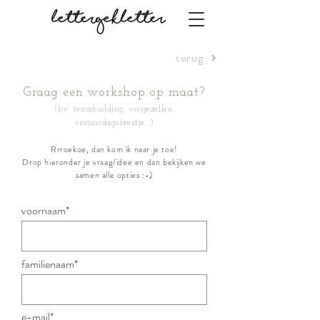
terug
Graag een workshop op maat?
(bv. teambuilding, vrijgezellen,
verjaardagsfeestje...)
Rrroekoe, dan kom ik naar je toe!
Drop hieronder je vraag/idee en dan bekijken we
samen alle opties :-)
voornaam*
familienaam*
e-mail*