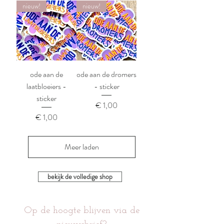
nieuw!
nieuw!
ode aan de
ode aan de dromers
laatbloeiers -
- sticker
sticker
Prijs
€ 1,00
Prijs
€ 1,00
Meer laden
bekijk de volledige shop
Op de hoogte blijven via de