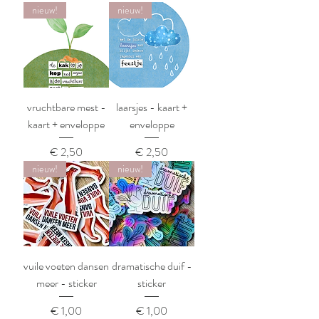
nieuw!
nieuw!
vruchtbare mest -
laarsjes - kaart +
kaart + enveloppe
enveloppe
Prijs
Prijs
€ 2,50
€ 2,50
nieuw!
nieuw!
vuile voeten dansen
dramatische duif -
meer - sticker
sticker
Prijs
Prijs
€ 1,00
€ 1,00