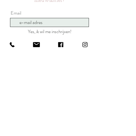
nieuwsbrief?
Email
Yes, ik wil me inschrijven!
afspraak in atelier
3128 Baal
bel me
0498 34 27 96