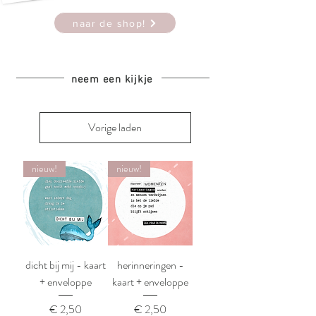
naar de shop!
neem een kijkje
Vorige laden
nieuw!
nieuw!
dicht bij mij - kaart
herinneringen -
+ enveloppe
kaart + enveloppe
Prijs
Prijs
€ 2,50
€ 2,50