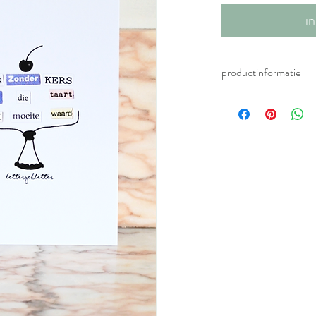
i
productinformatie
kers op de taart - A5 pr
(kader niet inbegrepen)