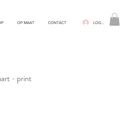
LOG IN
OP
OP MAAT
CONTACT
art - print
oopprijs