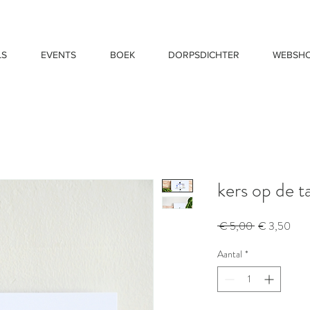
LS
EVENTS
BOEK
DORPSDICHTER
WEBSH
kers op de ta
Normale
Verk
 € 5,00 
€ 3,50
prijs
Aantal
*