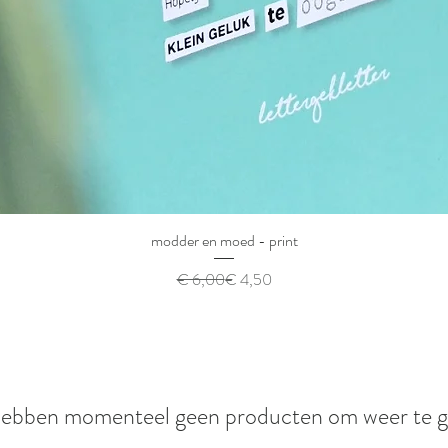
modder en moed - print
Normale prijs
Verkoopprijs
€ 6,00
€ 4,50
ebben momenteel geen producten om weer te g