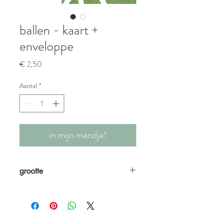
ballen - kaart +
enveloppe
Prijs
€ 2,50
Aantal
*
in mijn mandje!
grootte
A6 formaat kaartje + enveloppe met als
boodschap:
"Uithuilen en opnieuw beginnen. Da's pas