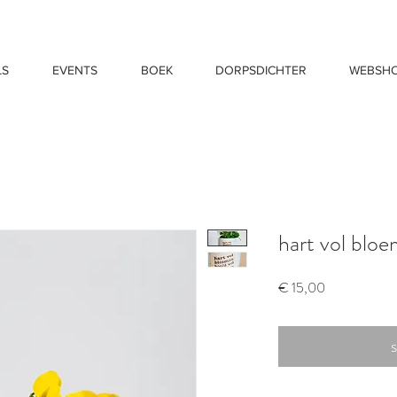
LS
EVENTS
BOEK
DORPSDICHTER
WEBSH
hart vol blo
Prijs
€ 15,00
s