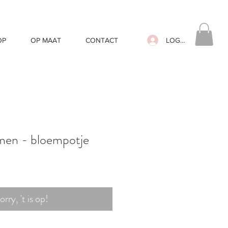
LOG IN
OP
OP MAAT
CONTACT
emen - bloempotje
orry, 't is op!