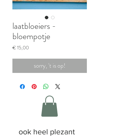
laatbloeiers -
bloempotje
Prijs
€ 15,00
sorry, 't is op!
ook heel plezant