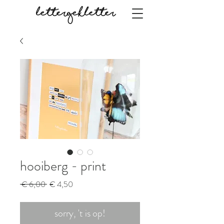
hooiberg - print
Normale
Verkoopprijs
 € 6,00 
€ 4,50
prijs
sorry, 't is op!