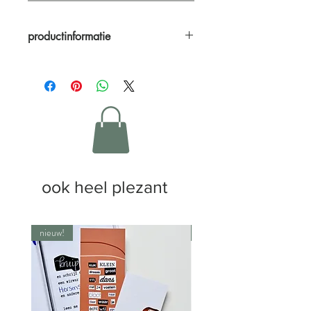
productinformatie
Hooiberg - A4 print (21,0 x 29,7 cm)
(kader niet inbegrepen)
ook heel plezant
nieuw!
nieuw!